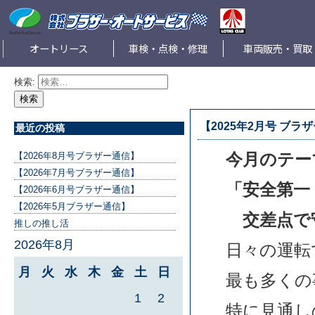
オートリース
車検・点検・修理
車両販売・買取
検索:
【2025年2月号 ブラ
最近の投稿
今月のテー
【2026年8月号ブラザー通信】
【2026年7月号ブラザー通信】
「安全第一
【2026年6月号ブラザー通信】
【2026年5月ブラザー通信】
交差点で
推しの推し活
2026年8月
日々の運転
月
火
水
木
金
土
日
最も多くの
1
2
特に見通し