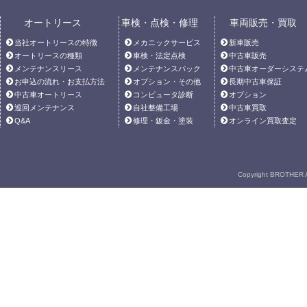
オートリース
車検・点検・修理
車両販売・買取
当社オートリースの特徴
メカニックサービス
新車販売
オートリースの種類
車検・法定点検
中古車販売
メンテナンスリース
メンテナンスパック
中古車オーダーシステ
お申込の流れ・お支払方法
オプション・その他
長期中古車保証
中古車オートリース
コンピュータ診断
オプション
巡回メンテナンス
自社整備工場
中古車買取
Q&A
修理・鈑金・塗装
オンライン買取査定
Copyright BROTHER A