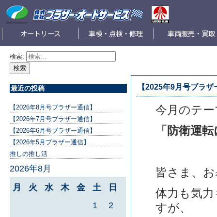
オートリース
車検・点検・修理
車両販売・買取
検索:
【2025年9月号ブラ
最近の投稿
今月のテー
【2026年8月号ブラザー通信】
【2026年7月号ブラザー通信】
「防衛運転
【2026年6月号ブラザー通信】
【2026年5月ブラザー通信】
推しの推し活
2026年8月
皆さま、お
月
火
水
木
金
土
日
体力も気力
1
2
すが、