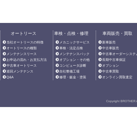
オートリース
車検・点検・修理
車両販売・買取
当社オートリースの特徴
メカニックサービス
新車販売
オートリースの種類
車検・法定点検
中古車販売
メンテナンスリース
メンテナンスパック
中古車オーダーシステ
お申込の流れ・お支払方法
オプション・その他
長期中古車保証
中古車オートリース
コンピュータ診断
オプション
巡回メンテナンス
自社整備工場
中古車買取
Q&A
修理・鈑金・塗装
オンライン買取査定
Copyright BROTHER A