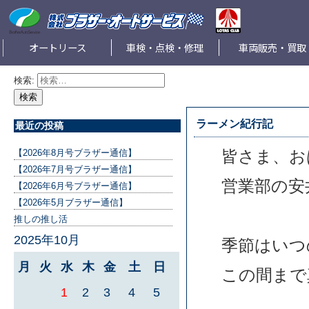
オートリース
車検・点検・修理
車両販売・買取
検索:
ラーメン紀行記
最近の投稿
皆さま、お
【2026年8月号ブラザー通信】
【2026年7月号ブラザー通信】
営業部の安
【2026年6月号ブラザー通信】
【2026年5月ブラザー通信】
推しの推し活
2025年10月
季節はいつ
月
火
水
木
金
土
日
この間まで
1
2
3
4
5