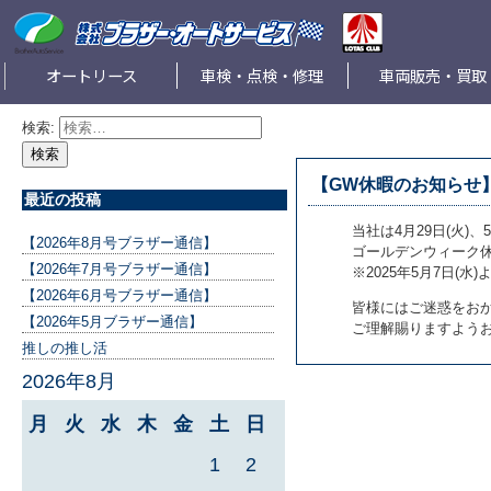
オートリース
車検・点検・修理
車両販売・買取
検索:
【GW休暇のお知らせ
最近の投稿
当社は4月29日(火)、5
【2026年8月号ブラザー通信】
ゴールデンウィーク
【2026年7月号ブラザー通信】
※2025年5月7日(水
【2026年6月号ブラザー通信】
皆様にはご迷惑をお
【2026年5月ブラザー通信】
ご理解賜りますよう
推しの推し活
2026年8月
月
火
水
木
金
土
日
1
2