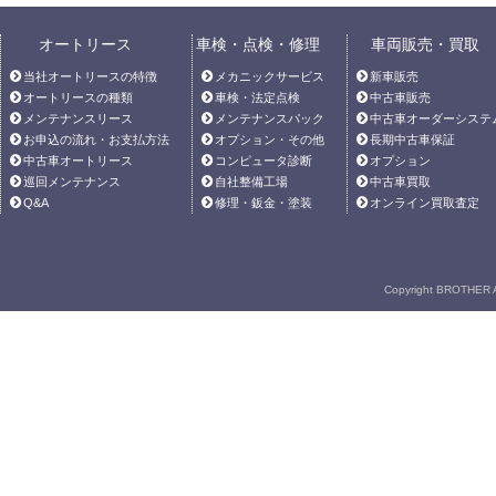
オートリース
車検・点検・修理
車両販売・買取
当社オートリースの特徴
メカニックサービス
新車販売
オートリースの種類
車検・法定点検
中古車販売
メンテナンスリース
メンテナンスパック
中古車オーダーシステ
お申込の流れ・お支払方法
オプション・その他
長期中古車保証
中古車オートリース
コンピュータ診断
オプション
巡回メンテナンス
自社整備工場
中古車買取
Q&A
修理・鈑金・塗装
オンライン買取査定
Copyright BROTHER A