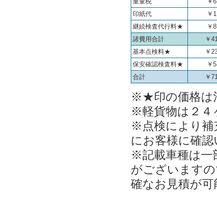
重量税
￥6
印紙代
￥1
継続検査代行料★
￥8
諸費用合計
￥41
基本点検料★
￥23
保安確認検査料★
￥5
合計
￥71
※★印の価格は消
※軽貨物は２４
※点検により補
にお客様に確認
※記載車種は一
がございますの
確なお見積が可