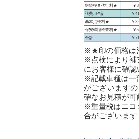
継続検査代行料★
￥8
諸費用合計
￥41
基本点検料★
￥23
保安確認検査料★
￥5
合計
￥71
※★印の価格は消
※点検により補
にお客様に確認
※記載車種は一
がございますの
確なお見積が可
※重量税はエコ
合がございます