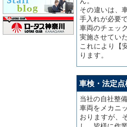
ん。
その違いは、
手入れが必要
車両のチェッ
実施させてい
これにより【
ります。
車検・法定点
当社の自社整
車両をメカニ
おりますが、
し、皆様に作