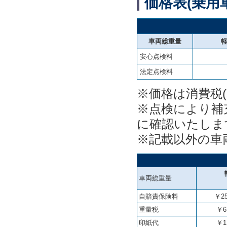
価格表(乗用車
車両総重量
安心点検料
法定点検料
※価格は消費税(1
※点検により補
に確認いたしま
※記載以外の車
車両総重量
自賠責保険料
￥25
重量税
￥6
印紙代
￥1