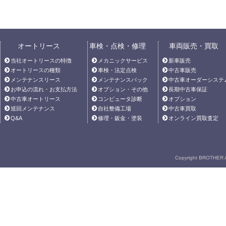
オートリース
車検・点検・修理
車両販売・買取
当社オートリースの特徴
メカニックサービス
新車販売
オートリースの種類
車検・法定点検
中古車販売
メンテナンスリース
メンテナンスパック
中古車オーダーシステ
お申込の流れ・お支払方法
オプション・その他
長期中古車保証
中古車オートリース
コンピュータ診断
オプション
巡回メンテナンス
自社整備工場
中古車買取
Q&A
修理・鈑金・塗装
オンライン買取査定
Copyright BROTHER A