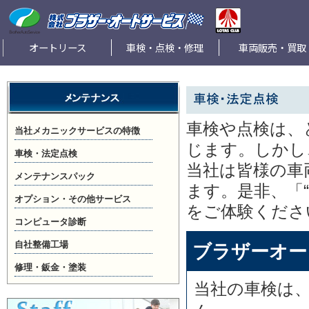
オートリース
車検・点検・修理
車両販売・買取
車検や点検は、
当社メカニックサービスの特徴
じます。しかし
車検・法定点検
当社は皆様の車
メンテナンスパック
ます。是非、「
オプション・その他サービス
をご体験くださ
コンピュータ診断
自社整備工場
ブラザーオー
修理・鈑金・塗装
当社の車検は